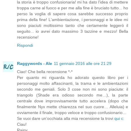
la storia è troppo confusionaria! mi ha dato l'idea di mettere
troppa carne al fuoco e per me alla fine è bruciato tutto... ho
perso la voglia di sapere cosa sarebbe successo proprio
prima della fine! L'ambientazione, i personaggi e le idee mi
sono piaciuti moltissimo tanto che certamente leggerò il
seguito... io avrei dato massimo 3 tazzine e mezzo! Bella
recensione!
Rispondi
Raggywords - Ale
11 gennaio 2016 alle ore 21:29
Ciao! Che bella recensione *-*
Per quanto mi riguarda ho adorato questo libro per i
personaggi molto affascinanti, la trama e le ambientazioni
secondo me geniali. Solo 3 cose non mi sono piaciute: il
triangolo (Shade era odioso secondo me…), la parte
centrale dove improvvisamente tutto accelera (dopo che
finalmente Nyx mette chiarezza nel suo cuore… Alleluia) e
ovviamente il finale, troppo veloce e troppo confusionario…
Se vuoi dare un’occhiata alla mia recensione la trovi
qui c:
Ciau!
Rainy