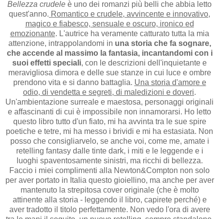
Bellezza crudele
è uno dei romanzi più belli che abbia letto
quest'anno.
Romantico e crudele, avvincente e innovativo,
magico e fiabesco, sensuale e oscuro, ironico ed
emozionante
. L'autrice ha veramente catturato tutta la mia
attenzione, intrappolandomi in
una storia che fa sognare,
che accende al massimo la fantasia, incantandomi con i
suoi effetti speciali
, con le descrizioni dell'inquietante e
meravigliosa dimora e delle sue stanze in cui luce e ombre
prendono vita e si danno battaglia.
Una storia d'amore e
odio, di vendetta e segreti, di maledizioni e doveri
.
Un'ambientazione surreale e maestosa, personaggi originali
e affascinanti di cui è impossibile non innamorarsi. Ho letto
questo libro tutto d'un fiato, mi ha avvinta tra le sue spire
poetiche e tetre, mi ha messo i brividi e mi ha estasiata. Non
posso che consigliarvelo, se anche voi, come me, amate i
retelling fantasy dalle tinte dark, i miti e le leggende e i
luoghi spaventosamente sinistri, ma ricchi di bellezza.
Faccio i miei complimenti alla Newton&Compton non solo
per aver portato in Italia questo gioiellino, ma anche per aver
mantenuto la strepitosa cover originale (che è molto
attinente alla storia - leggendo il libro, capirete perché) e
aver tradotto il titolo perfettamente. Non vedo l'ora di avere