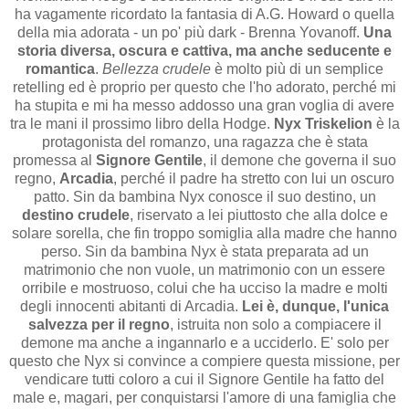
ha vagamente ricordato la fantasia di A.G. Howard o quella
della mia adorata - un po' più dark - Brenna Yovanoff.
Una
storia diversa, oscura e cattiva, ma anche seducente e
romantica
.
Bellezza crudele
è molto più di un semplice
retelling ed è proprio per questo che l'ho adorato, perché mi
ha stupita e mi ha messo addosso una gran voglia di avere
tra le mani il prossimo libro della Hodge.
Nyx Triskelion
è la
protagonista del romanzo, una ragazza che è stata
promessa al
Signore Gentile
, il demone che governa il suo
regno,
Arcadia
, perché il padre ha stretto con lui un oscuro
patto. Sin da bambina Nyx conosce il suo destino, un
destino crudele
, riservato a lei piuttosto che alla dolce e
solare sorella, che fin troppo somiglia alla madre che hanno
perso. Sin da bambina Nyx è stata preparata ad un
matrimonio che non vuole, un matrimonio con un essere
orribile e mostruoso, colui che ha ucciso la madre e molti
degli innocenti abitanti di Arcadia.
Lei è, dunque, l'unica
salvezza per il regno
, istruita non solo a compiacere il
demone ma anche a ingannarlo e a ucciderlo. E' solo per
questo che Nyx si convince a compiere questa missione, per
vendicare tutti coloro a cui il Signore Gentile
ha fatto del
male e, magari, per conquistarsi l'amore di una famiglia che