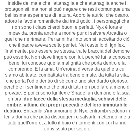
insidie del male che l'attanaglia e che attanaglia anche i
protagonisti, ma non si può negare che resti comunque una
bellissima esperienza di lettura. Adoro le autrici che osano,
adoro le favole romantiche dai tratti gotici, i personaggi che
non sono i classici eroi buoni e perfetti. Nyx è forte e
impavida, pronta anche a morire pur di salvare Arcadia o
quel che ne rimane. Per anni ha finto sorrisi, accettando ciò
che il padre aveva scelto per lei. Nel castello di Ignifex,
finalmente, può essere se stessa, tra le braccia del demone
può esserlo. Non deve fingere con lui, perché lui la conosce
bene, lui conosce quella malignità che porta dentro e la
comprende. E la ama.
Un'eroina diversa da quelle a cui
siamo abituate, combattuta tra bene e male, da tutta la vita,
che porta l'odio dentro di sé come uno stendardo glorioso,
perché è il sentimento che più di tutti non può fare a meno di
provare. E poi ci sono Ignifex e Shade, un demone e la sua
ombra,
due facce della stessa medaglia, schiavi delle
ombre, vittime dei propri peccati e del loro immutabile
destino
. Entrambi s'innamorano di Nyx, entrambi vedono in
lei la donna che potrà distruggerli o salvarli, mettendo fine a
tutto quell'orrore, a tutto il buio e i tormenti con cui hanno
convissuto per secoli.