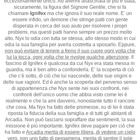
eccezionalmente unico. Ad avermi affascinata di più è stata,
sicuramente, la figura del Signore Gentile, che si fa
chiamare
Ignifex
ma che ignora il suo reale nome. E' un
essere infido, un demone che stringe patti con gente
disperata in cerca del suo aiuto per risolvere i propri
problemi, ma questi patti hanno sempre un prezzo molto
alto. Nyx lo odia con tutta se stessa, allo stesso modo in cui
odia la sua famiglia per averla costretta a sposarlo. Eppure,
non può evitare di tenere a freno il suo cuore ogni volta che
lui la tocca, ogni volta che le rivolge qualche attenzione
. Il
fascino di Ignifex è qualcosa da cui Nyx era stata messa in
guardia, ma è ben altro a confonderla. E' la scoperta di ciò
che c'è sotto, di ciò che lui nasconde, delle sue origini e
delle sue ragioni. Ed è anche la scoperta del perverso senso
di appartenenza che Nyx sente nei suoi confronti, nei
confronti dell'unico uomo che abbia visto come lei è
realmente e che la ami davvero, nonostante tutto il rancore
che cova. Ma Nyx ha fatto delle promesse, su di lei è stata
riposta la fiducia della sua famiglia e di tutti gli abitanti di
Arcadia. Non può lasciarsi sopraffare dai sentimenti, la sua
missione è più importante. Ignifex deve pagare per ciò che
ha fatto e
Arcadia merita di essere libera, di vedere un cielo
vero, non uno fatto di pergamena
, merita di sentire il sole