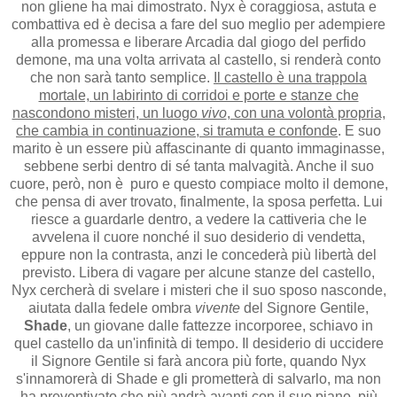
non gliene ha mai dimostrato. Nyx è coraggiosa, astuta e
combattiva ed è decisa a fare del suo meglio per adempiere
alla promessa e liberare Arcadia dal giogo del perfido
demone, ma una volta arrivata al castello, si renderà conto
che non sarà tanto semplice.
Il castello è una trappola
mortale, un labirinto di corridoi e porte e stanze che
nascondono misteri, un luogo
vivo
, con una volontà propria,
che cambia in continuazione, si tramuta e confonde
. E suo
marito è un essere più affascinante di quanto immaginasse,
sebbene serbi dentro di sé tanta malvagità. Anche il suo
cuore, però, non è puro e questo compiace molto il demone,
che pensa di aver trovato, finalmente, la sposa perfetta. Lui
riesce a guardarle dentro, a vedere la cattiveria che le
avvelena il cuore nonché il suo desiderio di vendetta,
eppure non la contrasta, anzi le concederà più libertà del
previsto. Libera di vagare per alcune stanze del castello,
Nyx cercherà di svelare i misteri che il suo sposo nasconde,
aiutata dalla fedele ombra
vivente
del Signore Gentile,
Shade
, un giovane dalle fattezze incorporee, schiavo in
quel castello da un'infinità di tempo. Il desiderio di uccidere
il Signore Gentile si farà ancora più forte, quando Nyx
s'innamorerà di Shade e gli prometterà di salvarlo, ma non
ha preventivato che più andrà avanti con il suo piano, più